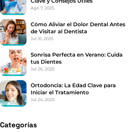
Categorías
consejos
Noticias
Publicaciones
Uncategorized
Etiquetas
BlancoHungría
Caries
CepilladoDental
CitaDental
ClínicaDental
ConsejosDentales
CuidadoDental
CuidadoDeTuSonrisa
CuidaTuSonrisa
Córdoba
DentalCare