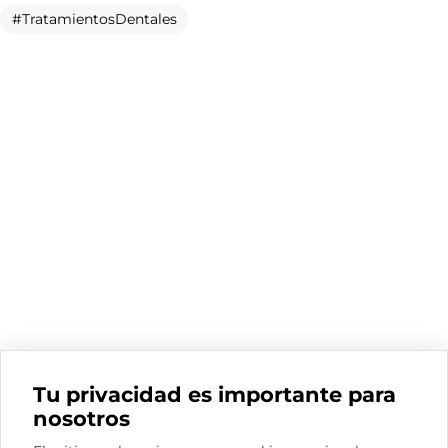
POLÍTICA DE COOKIES
El sitio web quiere usar cookies opcionales para
mejorar la experiencia y compartir datos con socios
POLÍTICA DE PRIVACIDAD
publicitarios, lo que implica la transferencia de datos a
terceros países con riesgo de acceso por autoridades
POLÍTICA LEGAL
públicas. La
Política de Cookies
detalla las cookies y
permite cambiar o revocar el consentimiento en
cualquier momento.
ES
ACEPTAR TODAS
RECHAZAR TODAS
© COPYRIGHT INSPIRIA. TODOS LOS DERECHOS RESERVADOS
CONFIGURAR