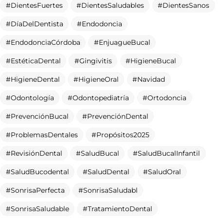
SonrisaPerfecta
SonrisaSaludabl
SonrisaSaludable
TratamientoDental
TratamientosDentales
Necesitas
UNA SEGUNDA
OPINIÓN?
PIDE CITA
Tu privacidad es importante para
INICIO
nosotros