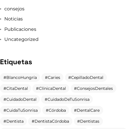
Dentista
DentistaCórdoba
Dentistas
DientesFuertes
DientesSaludables
DientesSanos
DíaDelDentista
Endodoncia
EndodonciaCórdoba
EnjuagueBucal
EstéticaDental
Gingivitis
HigieneBucal
HigieneDental
HigieneOral
Navidad
Odontología
Odontopediatría
Ortodoncia
PrevenciónBucal
PrevenciónDental
ProblemasDentales
Propósitos2025
RevisiónDental
SaludBucal
SaludBucalInfantil
SaludBucodental
SaludDental
SaludOral