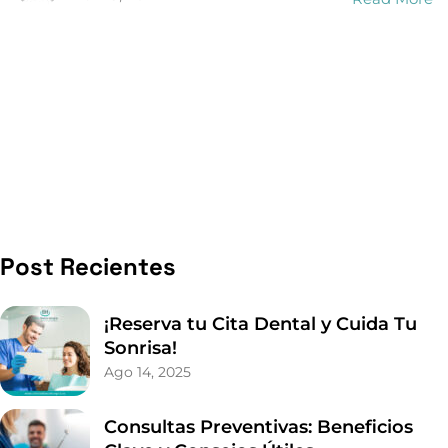
Consultas Preventivas: Beneficios
Clave y Consejos Útiles
Ago 7, 2025
Cómo Aliviar el Dolor Dental Antes
de Visitar al Dentista
Jul 31, 2025
Sonrisa Perfecta en Verano: Cuida
tus Dientes
Jul 26, 2025
Ortodoncia: La Edad Clave para
Iniciar el Tratamiento
Jul 24, 2025