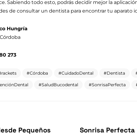
ce. Sabiendo todo esto, podrás decidir mejor la aplicació
lvides de consultar un dentista para encontrar tu aparato id
nco Hungría
, Córdoba
480 273
Brackets
Córdoba
CuidadoDental
Dentista
enciónDental
SaludBucodental
SonrisaPerfecta
desde Pequeños
Sonrisa Perfecta