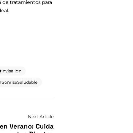
n de tratamientos para
eal.
Invisalign
SonrisaSaludable
Next Article
 en Verano: Cuida