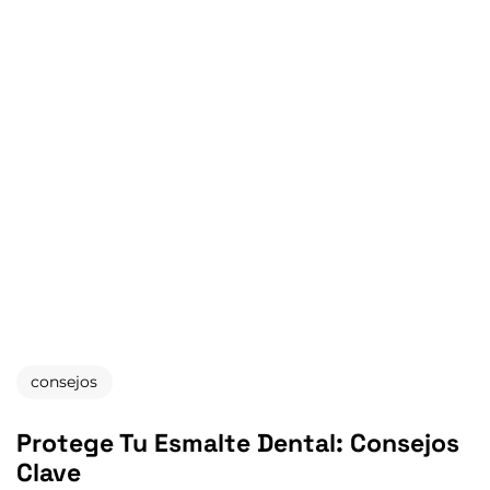
INICIO
nosotros
POLÍTICA DE COOKIES
El sitio web quiere usar cookies opcionales para
mejorar la experiencia y compartir datos con socios
POLÍTICA DE PRIVACIDAD
publicitarios, lo que implica la transferencia de datos a
terceros países con riesgo de acceso por autoridades
POLÍTICA LEGAL
públicas. La
Política de Cookies
detalla las cookies y
permite cambiar o revocar el consentimiento en
cualquier momento.
ES
ACEPTAR TODAS
RECHAZAR TODAS
© COPYRIGHT INSPIRIA. TODOS LOS DERECHOS RESERVADOS
CONFIGURAR
consejos
Protege Tu Esmalte Dental: Consejos
Clave