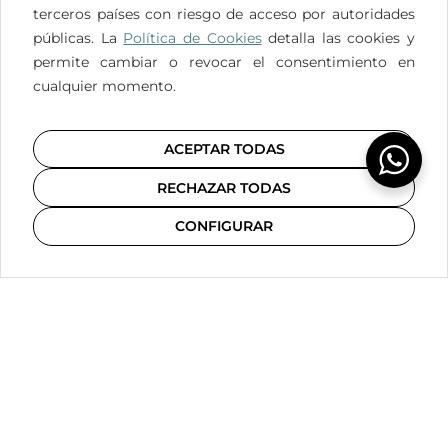
Odontología
Odontopediatría
Ortodoncia
PrevenciónBucal
PrevenciónDental
ProblemasDentales
Propósitos2025
RevisiónDental
SaludBucal
SaludBucalInfantil
SaludBucodental
SaludDental
SaludOral
SonrisaPerfecta
SonrisaSaludabl
SonrisaSaludable
TratamientoDental
TratamientosDentales