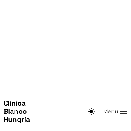
El dolor dental es de las afecciones más molestas
que podemos llegar a sufrir, ya que primero se
localiza en la zona de la...
Diseño
Jul 31, 2025
Read More