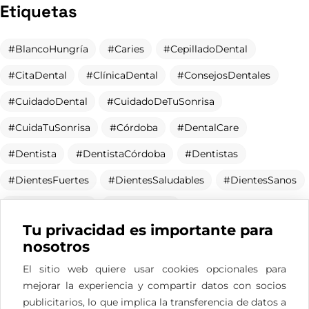
Etiquetas
BlancoHungría
Caries
CepilladoDental
CitaDental
ClínicaDental
ConsejosDentales
CuidadoDental
CuidadoDeTuSonrisa
CuidaTuSonrisa
Córdoba
DentalCare
Dentista
DentistaCórdoba
Dentistas
DientesFuertes
DientesSaludables
DientesSanos
DíaDelDentista
Endodoncia
EndodonciaCórdoba
EnjuagueBucal
EstéticaDental
Gingivitis
HigieneBucal
HigieneDental
HigieneOral
Navidad