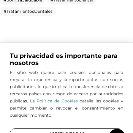
SonrisaSaludable
TratamientoDental
TratamientosDentales