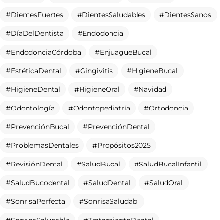
ES
DientesFuertes
DientesSaludables
DientesSanos
ACEPTAR TODAS
DíaDelDentista
Endodoncia
RECHAZAR TODAS
EndodonciaCórdoba
EnjuagueBucal
© COPYRIGHT INSPIRIA. TODOS LOS DERECHOS RESERVADOS
CONFIGURAR
EstéticaDental
Gingivitis
HigieneBucal
HigieneDental
HigieneOral
Navidad
Odontología
Odontopediatría
Ortodoncia
PrevenciónBucal
PrevenciónDental
ProblemasDentales
Propósitos2025
RevisiónDental
SaludBucal
SaludBucalInfantil
SaludBucodental
SaludDental
SaludOral
SonrisaPerfecta
SonrisaSaludabl