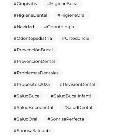
Gingivitis
HigieneBucal
HigieneDental
HigieneOral
Navidad
Odontología
Odontopediatría
Ortodoncia
PrevenciónBucal
PrevenciónDental
ProblemasDentales
Propósitos2025
RevisiónDental
SaludBucal
SaludBucalInfantil
SaludBucodental
SaludDental
SaludOral
SonrisaPerfecta
SonrisaSaludabl