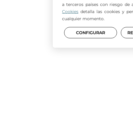
a terceros países con riesgo de 
Cookies
detalla las cookies y pe
cualquier momento.
Necesitas
U
CONFIGURAR
R
SEGUNDA
OPINIÓN?
A DE COOKIES
POLÍTICA DE PRIVAC