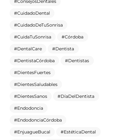
ConsejosDentales
CuidadoDental
CuidadoDeTuSonrisa
CuidaTuSonrisa
Córdoba
DentalCare
Dentista
DentistaCórdoba
Dentistas
DientesFuertes
DientesSaludables
DientesSanos
DíaDelDentista
Endodoncia
EndodonciaCórdoba
EnjuagueBucal
EstéticaDental