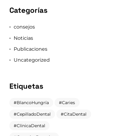
Categorías
consejos
Noticias
Publicaciones
Uncategorized
Etiquetas
BlancoHungría
Caries
CepilladoDental
CitaDental
ClínicaDental