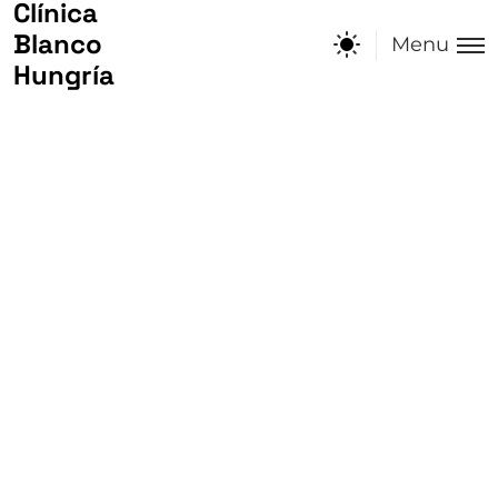
Clínica
Clínica
Blanco
Blanco
Menu
Hungría
Hungría