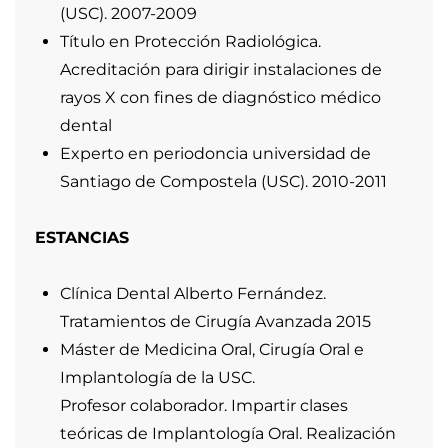
por alumnos. 2010-2020
Experto en Estética Dental. Ceosa 2012
Curso Online Téchelo Giordani. Workflow en
Laminados Dentales 2023
Curso Online Autran Dental Academy.
Workflow en Carillas Dentales 2024
PUBLICACIONES
Barreiro-Torres J, Diniz-Freitas M, Lago-
Méndez L, Gude-Sampedro F, Gándara-Rey
Jm, García-García.
Evaluation of the Surgical
Difficulty in Lower Third Molar Extraction.
Med. Oral Patol. Oral Cir. Bucal. 2010;1:e869-
74