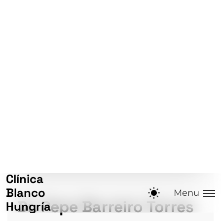
DATOS ACADÉMICOS
Licenciado en Odontología. Universidad
Europea de Madrid (UEM). 2002-2007
Máster de Medicina Oral, Cirugía Oral e
Implantología. Facultad de Odontología.
Universidad de santiago de compostela
(usc). 2007-2010
Diploma de Estudios Avanzados (DEA) en
Avances Científicos e Iniciación a la
Investigación en Odontoestomatología.
Universidad de Santiago de Compostela
(USC). 2007-2009